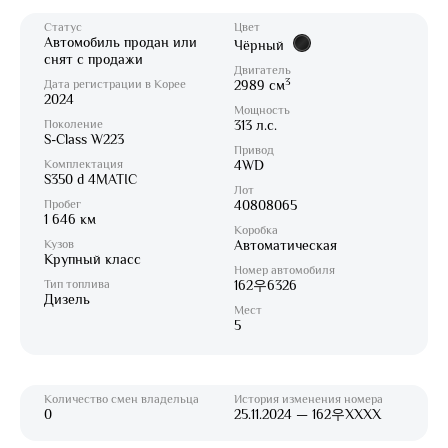
Статус
Цвет
Автомобиль продан или
Чёрный
снят с продажи
Двигатель
3
Дата регистрации в Корее
2989 см
2024
Мощность
Поколение
313 л.с.
S-Class W223
Привод
Комплектация
4WD
S350 d 4MATIC
Лот
Пробег
40808065
1 646 км
Коробка
Кузов
Автоматическая
Крупный класс
Номер автомобиля
Тип топлива
162우6326
Дизель
Мест
5
Количество смен владельца
История изменения номера
0
25.11.2024 — 162우XXXX