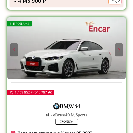
~ 4 143 900 ₽
В ПРОДАЖЕ
1 / 39 852 ₽ (645 787 ₩)
BMW i4
i4 - eDrive40 M Sports
27오3804