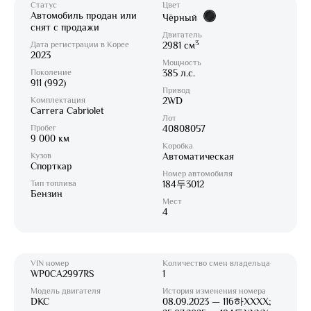
Статус
Цвет
Автомобиль продан или
Чёрный
снят с продажи
Двигатель
3
Дата регистрации в Корее
2981 см
2023
Мощность
Поколение
385 л.с.
911 (992)
Привод
Комплектация
2WD
Carrera Cabriolet
Лот
Пробег
40808057
9 000 км
Коробка
Кузов
Автоматическая
Спорткар
Номер автомобиля
Тип топлива
184두3012
Бензин
Мест
4
VIN номер
Количество смен владельца
WP0CA2997RS
1
Модель двигателя
История изменения номера
DKC
08.09.2023 — 116하XXXX;