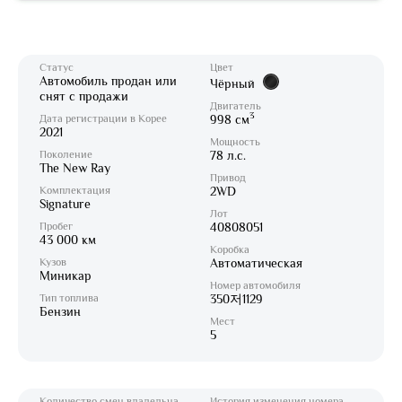
Статус
Цвет
Автомобиль продан или
Чёрный
снят с продажи
Двигатель
3
Дата регистрации в Корее
998 см
2021
Мощность
Поколение
78 л.с.
The New Ray
Привод
Комплектация
2WD
Signature
Лот
Пробег
40808051
43 000 км
Коробка
Кузов
Автоматическая
Миникар
Номер автомобиля
Тип топлива
350저1129
Бензин
Мест
5
Количество смен владельца
История изменения номера