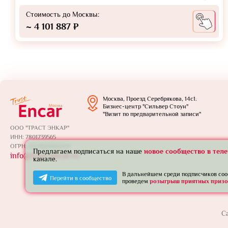
Стоимость до Москвы:
~ 4 101 887 ₽
Москва, Проезд Серебрякова, 14с1.
Бизнес-центр "Сильвер Стоун"
"Визит по предварительной записи"
ООО "ТРАСТ ЭНКАР"
ИНН: 7801739565
ОГРН: 1257800005924
Предлагаем подписаться на наше
новое сообщество в тел
info@trust-encar.ru
канале.
В дальнейшем среди подписчиков со
Перейти в сообщество
проведем
розыгрыш приятных призо
С