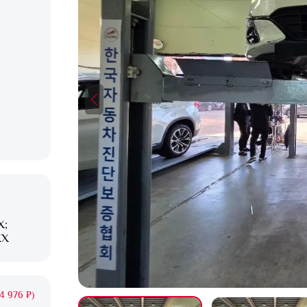
X;
XX
4 976 ₽)