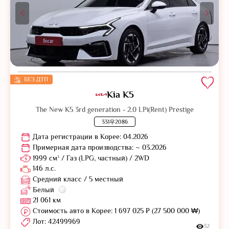
БЕЗ ДТП
Kia K5
The New K5 3rd generation - 2.0 LPi(Rent) Prestige
331우2086
Дата регистрации в Корее: 04.2026
Примерная дата производства: ~ 03.2026
1999 см³ / Газ (LPG, частный) / 2WD
146 л.с.
Средний класс / 5 местный
Белый
21 061 км
Стоимость авто в Корее: 1 697 025 ₽ (27 500 000 ₩)
Лот: 42499969
32