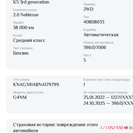
K5 3rd generation
Привод
2WD
Комплектация
2.0 Noblesse
Лот
40808033
Пробег
38 000 км
Коробка
Автоматическая
Кузов
Средний класс
Номер автомобиля
396라7006
Тип топлива
Бензин
Мест
5
VIN номер
Количество смен владельца
KNAG341ABNA179799
1
Модель двигателя
История изменения номера
G4NM
25.01.2022 — 122거XXX
24.10.2025 — 396라XX
Страховая история: повреждения этого
1
/
1 052 930 ₩ (6
автомобиля