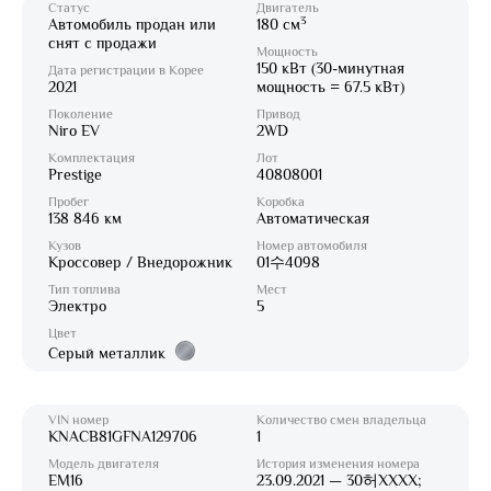
Статус
Двигатель
3
Автомобиль продан или
180 см
снят с продажи
Мощность
150 кВт (30-минутная
Дата регистрации в Корее
2021
мощность = 67.5 кВт)
Поколение
Привод
Niro EV
2WD
Комплектация
Лот
Prestige
40808001
Пробег
Коробка
138 846 км
Автоматическая
Кузов
Номер автомобиля
Кроссовер / Внедорожник
01수4098
Тип топлива
Мест
Электро
5
Цвет
Серый металлик
VIN номер
Количество смен владельца
KNACB81GFNA129706
1
Модель двигателя
История изменения номера
EM16
23.09.2021 — 30허XXXX;