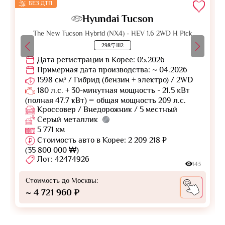
БЕЗ ДТП
Hyundai Tucson
The New Tucson Hybrid (NX4) - HEV 1.6 2WD H Pick
298두1112
Дата регистрации в Корее: 05.2026
Примерная дата производства: ~ 04.2026
1598 см³ / Гибрид (бензин + электро) / 2WD
180 л.с. + 30-минутная мощность - 21.5 кВт
(полная 47.7 кВт) = общая мощность 209 л.с.
Кроссовер / Внедорожник / 5 местный
Серый металлик
5 771 км
Стоимость авто в Корее: 2 209 218 ₽
(35 800 000 ₩)
Лот: 42474926
143
Стоимость до Москвы:
~ 4 721 960 ₽