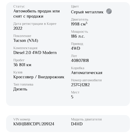
Статус
Цвет
Автомобиль продан или
Серый металлик
снят с продажи
Двигатель
3
Дата регистрации в Корее
1998 см
2022
Мощность
Поколение
186 л.с.
Tucson (NX4)
Привод
Комплектация
4WD
Diesel 2.0 4WD Modern
Лот
Пробег
40807818
36 801 км
Коробка
Кузов
Автоматическая
Кроссовер / Внедорожник
Номер автомобиля
Тип топлива
237다1282
Дизель
Мест
5
VIN номер
Модель двигателя
KMHJB81CDPU209124
D4HD