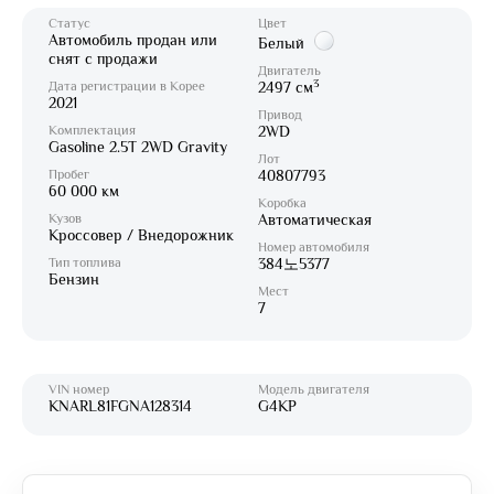
Статус
Цвет
Автомобиль продан или
Белый
снят с продажи
Двигатель
3
Дата регистрации в Корее
2497 см
2021
Привод
Комплектация
2WD
Gasoline 2.5T 2WD Gravity
Лот
Пробег
40807793
60 000 км
Коробка
Кузов
Автоматическая
Кроссовер / Внедорожник
Номер автомобиля
Тип топлива
384노5377
Бензин
Мест
7
VIN номер
Модель двигателя
KNARL81FGNA128314
G4KP