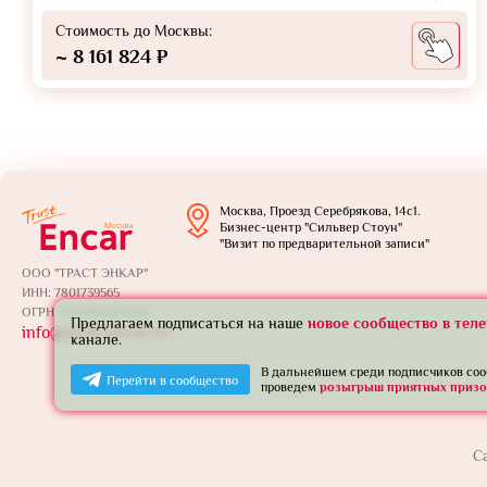
Стоимость до Москвы:
~ 8 161 824 ₽
Москва, Проезд Серебрякова, 14с1.
Бизнес-центр "Сильвер Стоун"
"Визит по предварительной записи"
ООО "ТРАСТ ЭНКАР"
ИНН: 7801739565
ОГРН: 1257800005924
Предлагаем подписаться на наше
новое сообщество в тел
info@trust-encar.ru
канале.
В дальнейшем среди подписчиков со
Перейти в сообщество
проведем
розыгрыш приятных призо
С