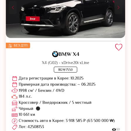
БЕЗ ДТП
BMW X4
X4 (G02) - xDrive20i xLine
182부7550
Дата регистрации в Корее: 10.2025
Примерная дата производства: ~ 06.2025
1998 см³ / Бензин / 4WD
184 л.с.
Кроссовер / Внедорожник / 5 местный
Чёрный
10 661 км
Стоимость авто в Корее: 3 918 585 ₽ (63 500 000 ₩)
Лот: 42508153
30