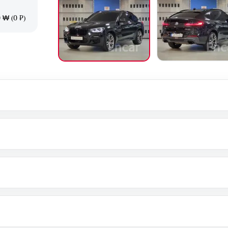
 ₩ (0 ₽)