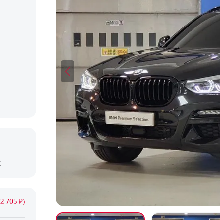
X
2 705 ₽)