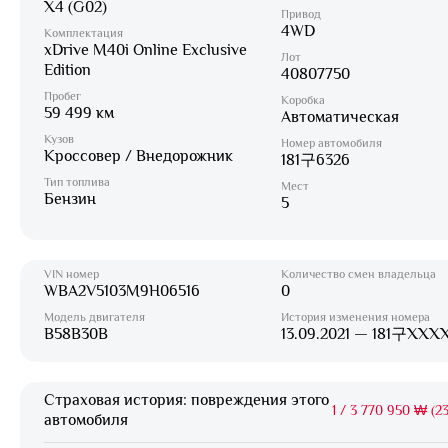
X4 (G02)
Привод
4WD
Комплектация
xDrive M40i Online Exclusive
Лот
Edition
40807750
Пробег
Коробка
59 499 км
Автоматическая
Кузов
Номер автомобиля
Кроссовер / Внедорожник
181구6326
Тип топлива
Мест
Бензин
5
VIN номер
Количество смен владельца
WBA2V5103M9H06516
0
Модель двигателя
История изменения номера
B58B30B
13.09.2021 — 181구XXX
Страховая история: повреждения этого
1
/
3 770 950 ₩ (23
автомобиля