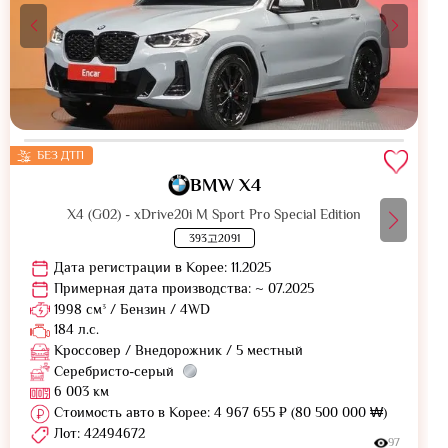
БЕЗ ДТП
BMW X4
X4 (G02) - xDrive20i M Sport Pro Special Edition
393고2091
Дата регистрации в Корее: 11.2025
Примерная дата производства: ~ 07.2025
1998 см³ / Бензин / 4WD
184 л.с.
Кроссовер / Внедорожник / 5 местный
Серебристо-серый
6 003 км
Стоимость авто в Корее: 4 967 655 ₽ (80 500 000 ₩)
Лот: 42494672
97