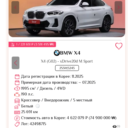
1 / 221 631 ₽ (3 591 495 ₩)
BMW X4
X4 (G02) - xDrive20d M Sport
253머5243
Дата регистрации в Корее: 11.2025
Примерная дата производства: ~ 07.2025
1995 см³ / Дизель / 4WD
190 л.с.
Кроссовер / Внедорожник / 5 местный
Белый
25 691 км
Стоимость авто в Корее: 4 622 079 ₽ (74 900 000 ₩)
Лот: 42498715
39