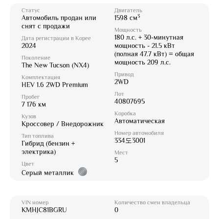
Статус
Двигатель
3
Автомобиль продан или
1598 см
снят с продажи
Мощность
180 л.с. + 30-минутная
Дата регистрации в Корее
2024
мощность - 21.5 кВт
(полная 47.7 кВт) = общая
Поколение
мощность 209 л.с.
The New Tucson (NX4)
Привод
Комплектация
2WD
HEV 1.6 2WD Premium
Лот
Пробег
40807695
7 176 км
Коробка
Кузов
Автоматическая
Кроссовер / Внедорожник
Номер автомобиля
Тип топлива
334도3001
Гибрид (бензин +
электрика)
Мест
5
Цвет
Серый металлик
VIN номер
Количество смен владельца
KMHJC81BGRU
0