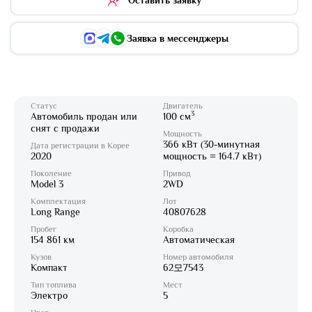
Заявка в мессенджеры
Статус
Двигатель
3
Автомобиль продан или
100 см
снят с продажи
Мощность
366 кВт (30-минутная
Дата регистрации в Корее
2020
мощность = 164.7 кВт)
Поколение
Привод
Model 3
2WD
Комплектация
Лот
Long Range
40807628
Пробег
Коробка
154 861 км
Автоматическая
Кузов
Номер автомобиля
Компакт
62모7543
Тип топлива
Мест
Электро
5