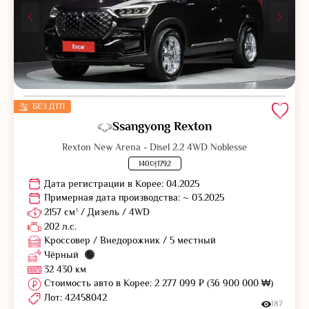
БЕЗ ДТП
Ssangyong Rexton
Rexton New Arena - Disel 2.2 4WD Noblesse
140더1792
Дата регистрации в Корее: 04.2025
Примерная дата производства: ~ 03.2025
2157 см³ / Дизель / 4WD
202 л.с.
Кроссовер / Внедорожник / 5 местный
Чёрный
32 430 км
Стоимость авто в Корее: 2 277 099 ₽ (36 900 000 ₩)
Лот: 42458042
187