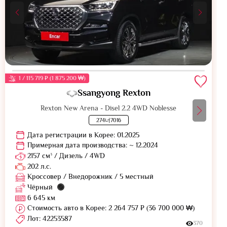
1 / 115 719 ₽ (1 875 200 ₩)
Ssangyong Rexton
Rexton New Arena - Disel 2.2 4WD Noblesse
274너7016
Дата регистрации в Корее: 01.2025
Примерная дата производства: ~ 12.2024
2157 см³ / Дизель / 4WD
202 л.с.
Кроссовер / Внедорожник / 5 местный
Чёрный
6 645 км
Стоимость авто в Корее: 2 264 757 ₽ (36 700 000 ₩)
Лот: 42253587
370