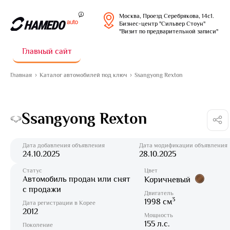
Москва, Проезд Серебрякова, 14с1.
Бизнес-центр "Сильвер Стоун"
"Визит по предварительной записи"
Главный сайт
Главная
Каталог автомобилей под ключ
Ssangyong Rexton
Ssangyong Rexton
Дата добавления объявления
Дата модификации объявления
24.10.2025
28.10.2025
Статус
Цвет
Автомобиль продан или снят
Коричневый
с продажи
Двигатель
3
1998 см
Дата регистрации в Корее
2012
Мощность
155 л.с.
Поколение