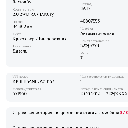
Rexton W
Привод
2WD
Комплектация
2.0 2WD RX7 Luxury
Лот
40807553
Пробег
94 362 км
Коробка
Автоматическая
Кузов
Кроссовер / Внедорожник
Номер автомобиля
32거9379
Тип топлива
Дизель
Мест
7
VIN номер
Количество смен владельца
KPBFH3AN1DP314157
1
Модель двигателя
История изменения номера
671960
23.10.2012 — 32거XXXX
Страховая история: повреждения этого автомобиля
0
/
0
Страховая история: повреждения другого