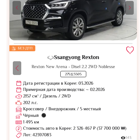
БЕЗ ДТП
Ssangyong Rexton
Rexton New Arena - Disel 2.2 2WD Noblesse
275도5505
Дата регистрации в Корее: 03.2026
Примерная дата производства: ~ 02.2026
2157 см³ / Дизель / 2WD
202 л.с.
Кроссовер / Внедорожник / 5 местный
Чёрный
1 495 км
Стоимость авто в Корее: 2 326 467 ₽ (37 700 000 ₩)
Лот: 42397083
343