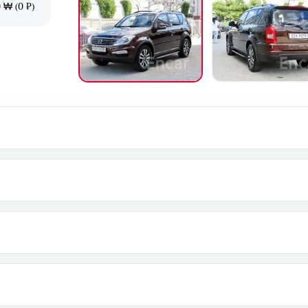
 ₩ (0 ₽)