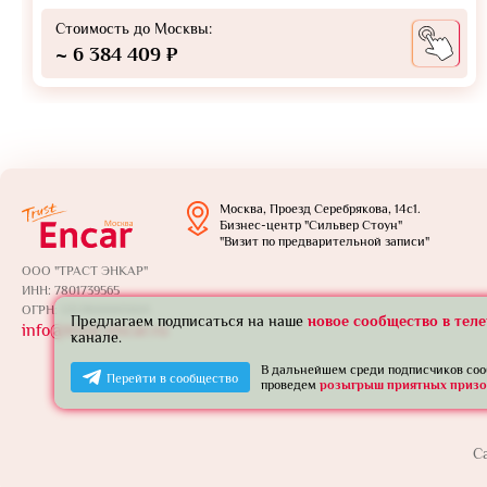
Стоимость до Москвы:
~ 6 384 409 ₽
Москва, Проезд Серебрякова, 14с1.
Бизнес-центр "Сильвер Стоун"
"Визит по предварительной записи"
ООО "ТРАСТ ЭНКАР"
ИНН: 7801739565
ОГРН: 1257800005924
Предлагаем подписаться на наше
новое сообщество в тел
info@trust-encar.ru
канале.
В дальнейшем среди подписчиков со
Перейти в сообщество
проведем
розыгрыш приятных призо
С