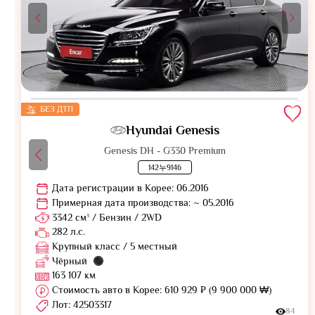
БЕЗ ДТП
Hyundai Genesis
Genesis DH - G330 Premium
142누9146
Дата регистрации в Корее: 06.2016
Примерная дата производства: ~ 05.2016
3342 см³ / Бензин / 2WD
282 л.с.
Крупный класс / 5 местный
Чёрный
163 107 км
Стоимость авто в Корее: 610 929 ₽ (9 900 000 ₩)
Лот: 42503317
84