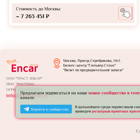
Стоимость до Москвы:
~ 7 263 451 ₽
Москва, Проезд Серебрякова, 14с1.
Бизнес-центр "Сильвер Стоун"
"Визит по предварительной записи"
ООО "ТРАСТ ЭНКАР"
ИНН: 7801739565
ОГРН: 1257800005924
Предлагаем подписаться на наше
новое сообщество в тел
info@trust-encar.ru
канале.
В дальнейшем среди подписчиков со
Перейти в сообщество
проведем
розыгрыш приятных призо
С