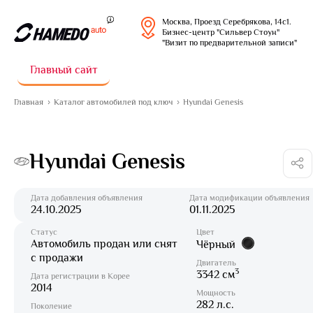
Москва, Проезд Серебрякова, 14с1.
Бизнес-центр "Сильвер Стоун"
"Визит по предварительной записи"
Главный сайт
Главная
Каталог автомобилей под ключ
Hyundai Genesis
Hyundai Genesis
Дата добавления объявления
Дата модификации объявления
24.10.2025
01.11.2025
Статус
Цвет
Автомобиль продан или снят
Чёрный
с продажи
Двигатель
3
3342 см
Дата регистрации в Корее
2014
Мощность
282 л.с.
Поколение