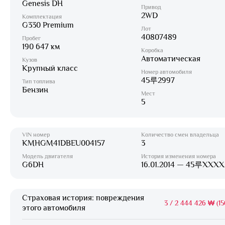
Genesis DH
Привод
2WD
Комплектация
G330 Premium
Лот
40807489
Пробег
190 647 км
Коробка
Автоматическая
Кузов
Крупный класс
Номер автомобиля
45루2997
Тип топлива
Бензин
Мест
5
VIN номер
Количество смен владельца
KMHGM41DBEU004157
3
Модель двигателя
История изменения номера
G6DH
16.01.2014 — 45루XXXX
Страховая история: повреждения
3
/
2 444 426 ₩ (15
этого автомобиля