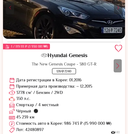
1 / 119 111 ₽ (1 930 181 ₩)
Hyundai Genesis
The New Genesis Coupe - 380 GT-R
126무7240
Дата регистрации в Корее: 01.2016
Примерная дата производства: ~ 12.2015
3778 см³ / Бензин / 2WD
350 л.с.
Спорткар / 4 местный
Чёрный
45 239 км
Стоимость авто в Корее: 986 743 ₽ (15 990 000 ₩)
Лот: 42480897
141