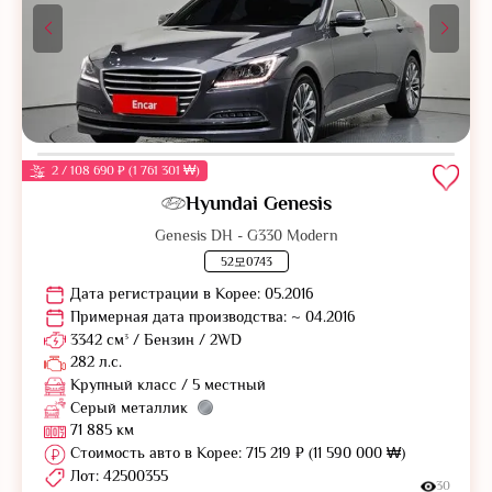
2 / 108 690 ₽ (1 761 301 ₩)
Hyundai Genesis
Genesis DH - G330 Modern
52모0743
Дата регистрации в Корее: 05.2016
Примерная дата производства: ~ 04.2016
3342 см³ / Бензин / 2WD
282 л.с.
Крупный класс / 5 местный
Серый металлик
71 885 км
Стоимость авто в Корее: 715 219 ₽ (11 590 000 ₩)
Лот: 42500355
30