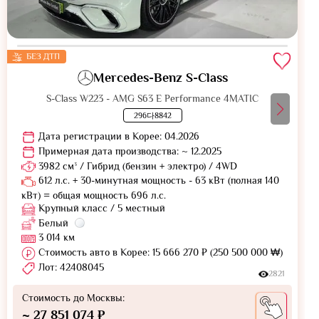
БЕЗ ДТП
Mercedes-Benz S-Class
S-Class W223 - AMG S63 E Performance 4MATIC
296다8842
Дата регистрации в Корее: 04.2026
Примерная дата производства: ~ 12.2025
3982 см³ / Гибрид (бензин + электро) / 4WD
612 л.с. + 30-минутная мощность - 63 кВт (полная 140
кВт) = общая мощность 696 л.с.
Крупный класс / 5 местный
Белый
3 014 км
Стоимость авто в Корее: 15 666 270 ₽ (250 500 000 ₩)
Лот: 42408045
2821
Стоимость до Москвы:
~ 27 851 074 ₽