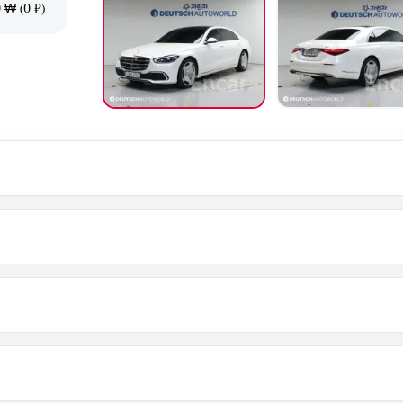
 ₩ (0 ₽)