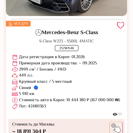
БЕЗ ДТП
Mercedes-Benz S-Class
S-Class W223 - S500L 4MATIC
257부1546
Дата регистрации в Корее: 01.2026
Примерная дата производства: ~ 09.2025
2999 см³ / Бензин / 4WD
449 л.с.
Крупный класс / 5 местный
Синий
5 910 км
Стоимость авто в Корее: 10 444 180 ₽ (167 000 000 ₩)
Лот: 42480363
133
Стоимость до Москвы:
~ 18 891 364 ₽