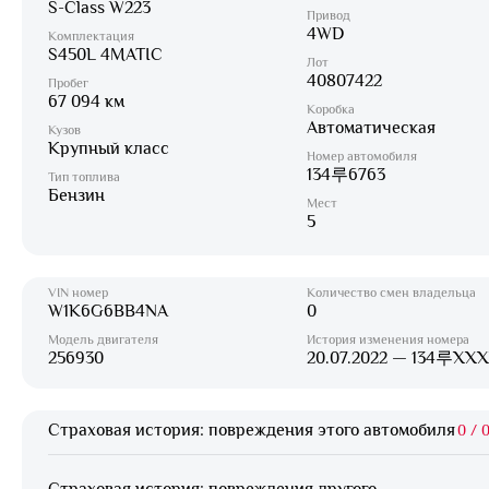
S-Class W223
Привод
4WD
Комплектация
S450L 4MATIC
Лот
40807422
Пробег
67 094 км
Коробка
Автоматическая
Кузов
Крупный класс
Номер автомобиля
134루6763
Тип топлива
Бензин
Мест
5
VIN номер
Количество смен владельца
W1K6G6BB4NA
0
Модель двигателя
История изменения номера
256930
20.07.2022 — 134루XX
Страховая история: повреждения этого автомобиля
0
/
0
Страховая история: повреждения другого