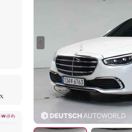
XX
 ₩ (0 ₽)