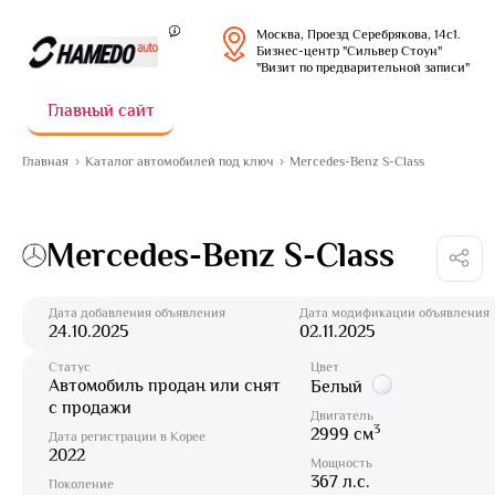
Москва, Проезд Серебрякова, 14с1.
Бизнес-центр "Сильвер Стоун"
"Визит по предварительной записи"
Главный сайт
Главная
Каталог автомобилей под ключ
Mercedes-Benz S-Class
Mercedes-Benz S-Class
Дата добавления объявления
Дата модификации объявления
24.10.2025
02.11.2025
Статус
Цвет
Автомобиль продан или снят
Белый
с продажи
Двигатель
3
2999 см
Дата регистрации в Корее
2022
Мощность
367 л.с.
Поколение