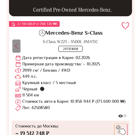
2 / 110 616 ₽ (1 768 720 ₩)
Mercedes-Benz S-Class
S-Class W223 - S500L 4MATIC
247우1608
Дата регистрации в Корее: 02.2026
Примерная дата производства: ~ 10.2025
2999 см³ / Бензин / 4WD
449 л.с.
Крупный класс / 5 местный
Чёрный
11 504 км
Стоимость авто в Корее: 10 856 944 ₽ (173 600 000 ₩)
Лот: 42508580
28
Стоимость до Москвы:
~ 19 512 748 ₽