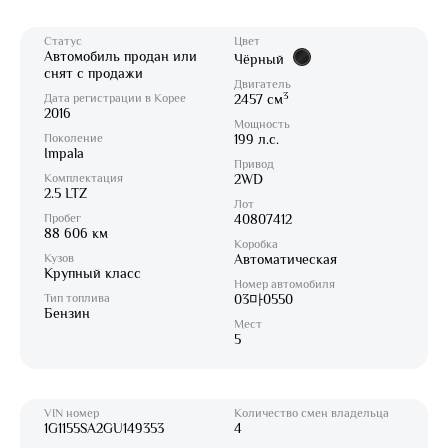
Статус
Цвет
Автомобиль продан или
Чёрный
снят с продажи
Двигатель
3
Дата регистрации в Корее
2457 см
2016
Мощность
Поколение
199 л.с.
Impala
Привод
Комплектация
2WD
2.5 LTZ
Лот
Пробег
40807412
88 606 км
Коробка
Кузов
Автоматическая
Крупный класс
Номер автомобиля
Тип топлива
03마0550
Бензин
Мест
5
VIN номер
Количество смен владельца
1G1155SA2GU149353
4