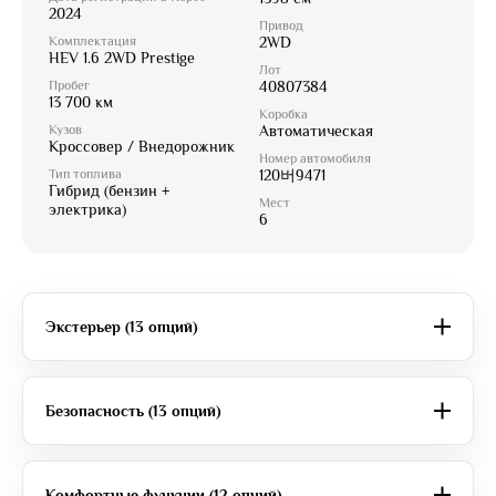
2024
Привод
Комплектация
2WD
HEV 1.6 2WD Prestige
Лот
Пробег
40807384
13 700 км
Коробка
Кузов
Автоматическая
Кроссовер / Внедорожник
Номер автомобиля
Тип топлива
120버9471
Гибрид (бензин +
Мест
электрика)
6
Экстерьер (13 опций)
Безопасность (13 опций)
Комфортные функции (12 опций)