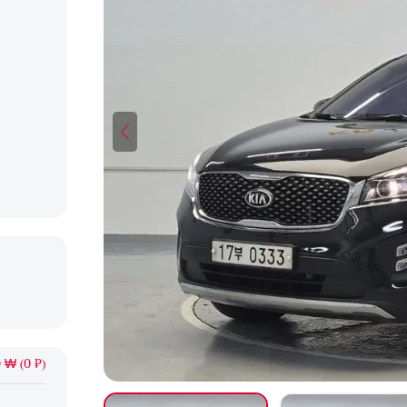
 ₩ (0 ₽)