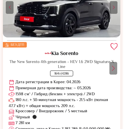
БЕЗ ДТП
Kia Sorento
The New Sorento 4th generation - HEV 1.6 2WD Signature X
Line
164너4286
Дата регистрации в Корее: 04.2026
Примерная дата производства: ~ 03.2026
1598 см³ / Гибрид (бензин + электро) / 2WD
180 л.с. + 30-минутная мощность - 21.5 кВт (полная
47.7 кВт) = общая мощность 209 л.с.
Кроссовер / Внедорожник / 5 местный
Чёрный
7 281 км
Стоимость авто в Корее: 3 183 286 ₽ (50 900 000 ₩)