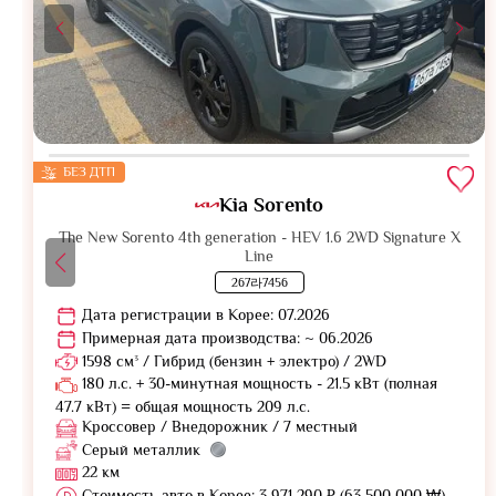
БЕЗ ДТП
Kia Sorento
The New Sorento 4th generation - HEV 1.6 2WD Signature X
Line
267라7456
Дата регистрации в Корее: 07.2026
Примерная дата производства: ~ 06.2026
1598 см³ / Гибрид (бензин + электро) / 2WD
180 л.с. + 30-минутная мощность - 21.5 кВт (полная
47.7 кВт) = общая мощность 209 л.с.
Кроссовер / Внедорожник / 7 местный
Серый металлик
22 км
Стоимость авто в Корее: 3 971 290 ₽ (63 500 000 ₩)