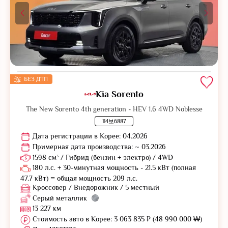
БЕЗ ДТП
Kia Sorento
The New Sorento 4th generation - HEV 1.6 4WD Noblesse
114보6887
Дата регистрации в Корее: 04.2026
Примерная дата производства: ~ 03.2026
1598 см³ / Гибрид (бензин + электро) / 4WD
180 л.с. + 30-минутная мощность - 21.5 кВт (полная
47.7 кВт) = общая мощность 209 л.с.
Кроссовер / Внедорожник / 5 местный
Серый металлик
13 227 км
Стоимость авто в Корее: 3 063 835 ₽ (48 990 000 ₩)