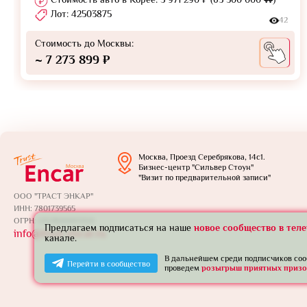
Лот: 42503875
42
Стоимость до Москвы:
~ 7 273 899 ₽
Москва, Проезд Серебрякова, 14с1.
Бизнес-центр "Сильвер Стоун"
"Визит по предварительной записи"
ООО "ТРАСТ ЭНКАР"
ИНН: 7801739565
ОГРН: 1257800005924
Предлагаем подписаться на наше
новое сообщество в тел
info@trust-encar.ru
канале.
В дальнейшем среди подписчиков со
Перейти в сообщество
проведем
розыгрыш приятных призо