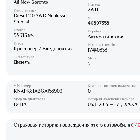
All New Sorento
Привод
2WD
Комплектация
Diesel 2.0 2WD Noblesse
Лот
Special
40807358
Пробег
Коробка
56 715 км
Автоматическая
Кузов
Номер автомобиля
Кроссовер / Внедорожник
17부0333
Тип топлива
Мест
Дизель
5
VIN номер
Количество смен владельца
KNAPK81ABGA153902
0
Модель двигателя
История изменения номера
D4HA
03.11.2015 — 17부XXXX
Страховая история: повреждения этого автомобиля
0
/
0