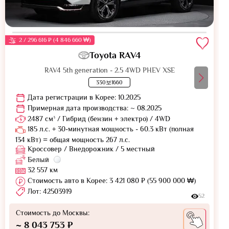
2 / 296 616 ₽ (4 846 660 ₩)
Toyota RAV4
RAV4 5th generation - 2.5 4WD PHEV XSE
330보1660
Дата регистрации в Корее: 10.2025
Примерная дата производства: ~ 08.2025
2487 см³ / Гибрид (бензин + электро) / 4WD
185 л.с. + 30-минутная мощность - 60.3 кВт (полная
134 кВт) = общая мощность 267 л.с.
Кроссовер / Внедорожник / 5 местный
Белый
32 557 км
Стоимость авто в Корее: 3 421 080 ₽ (55 900 000 ₩)
Лот: 42503919
52
Стоимость до Москвы:
~ 8 043 753 ₽