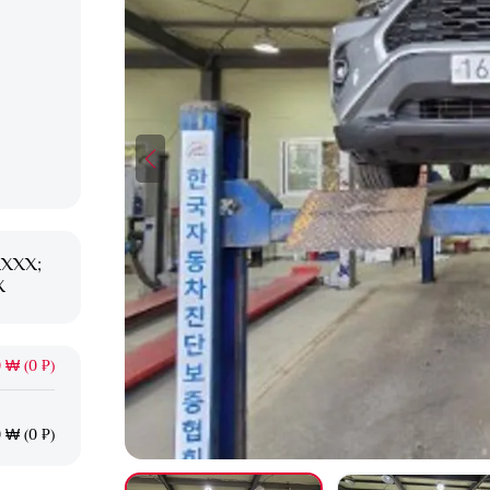
XXXX;
X
 ₩ (0 ₽)
 ₩ (0 ₽)