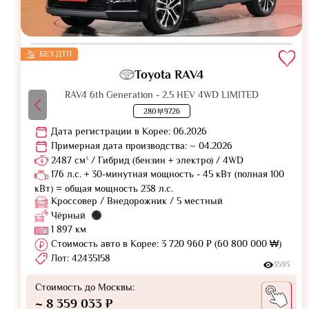
БЕЗ ДТП
Toyota RAV4
RAV4 6th Generation - 2.5 HEV 4WD LIMITED
280부9726
Дата регистрации в Корее: 06.2026
Примерная дата производства: ~ 04.2026
2487 см³ / Гибрид (бензин + электро) / 4WD
176 л.с. + 30-минутная мощность - 45 кВт (полная 100
кВт) = общая мощность 238 л.с.
Кроссовер / Внедорожник / 5 местный
Чёрный
1 897 км
Стоимость авто в Корее: 3 720 960 ₽ (60 800 000 ₩)
Лот: 42435158
3593
Стоимость до Москвы:
~ 8 359 033 ₽