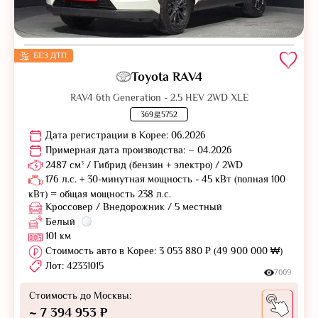
БЕЗ ДТП
Toyota RAV4
RAV4 6th Generation - 2.5 HEV 2WD XLE
369로5752
Дата регистрации в Корее: 06.2026
Примерная дата производства: ~ 04.2026
2487 см³ / Гибрид (бензин + электро) / 2WD
176 л.с. + 30-минутная мощность - 45 кВт (полная 100
кВт) = общая мощность 238 л.с.
Кроссовер / Внедорожник / 5 местный
Белый
101 км
Стоимость авто в Корее: 3 053 880 ₽ (49 900 000 ₩)
Лот: 42331015
7669
Стоимость до Москвы:
~ 7 394 953 ₽