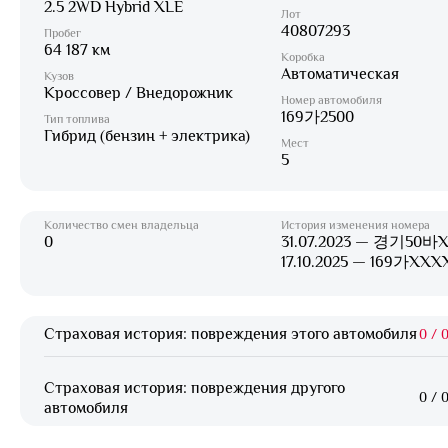
2.5 2WD Hybrid XLE
Лот
40807293
Пробег
64 187 км
Коробка
Автоматическая
Кузов
Кроссовер / Внедорожник
Номер автомобиля
169가2500
Тип топлива
Гибрид (бензин + электрика)
Мест
5
Количество смен владельца
История изменения номера
0
31.07.2023 — 경기50바
17.10.2025 — 169가XXX
Страховая история: повреждения этого автомобиля
0
/
0
Страховая история: повреждения другого
0
/
0
автомобиля