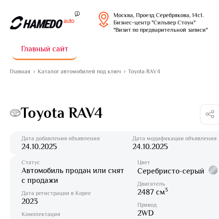
Москва, Проезд Серебрякова, 14с1.
Бизнес-центр "Сильвер Стоун"
"Визит по предварительной записи"
Главный сайт
Главная
Каталог автомобилей под ключ
Toyota RAV4
Toyota RAV4
Дата добавления объявления
Дата модификации объявления
24.10.2025
24.10.2025
Статус
Цвет
Автомобиль продан или снят
Серебристо-серый
с продажи
Двигатель
3
2487 см
Дата регистрации в Корее
2023
Привод
2WD
Комплектация