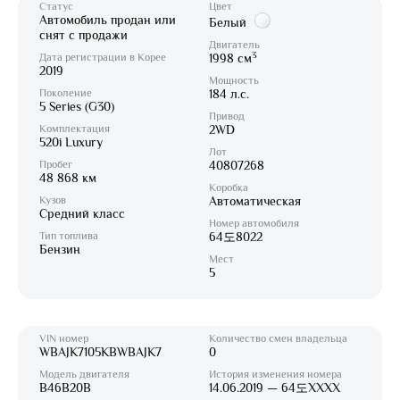
Статус
Цвет
Автомобиль продан или
Белый
снят с продажи
Двигатель
3
Дата регистрации в Корее
1998 см
2019
Мощность
Поколение
184 л.с.
5 Series (G30)
Привод
Комплектация
2WD
520i Luxury
Лот
Пробег
40807268
48 868 км
Коробка
Кузов
Автоматическая
Средний класс
Номер автомобиля
Тип топлива
64도8022
Бензин
Мест
5
VIN номер
Количество смен владельца
WBAJK7105KBWBAJK7
0
Модель двигателя
История изменения номера
B46B20B
14.06.2019 — 64도XXXX