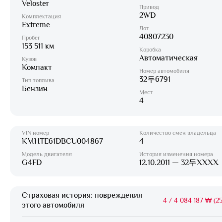
Veloster
Привод
2WD
Комплектация
Extreme
Лот
40807230
Пробег
153 511 км
Коробка
Автоматическая
Кузов
Компакт
Номер автомобиля
32두6791
Тип топлива
Бензин
Мест
4
VIN номер
Количество смен владельца
KMHTE61DBCU004867
4
Модель двигателя
История изменения номера
G4FD
12.10.2011 — 32두XXXX
Страховая история: повреждения
4
/
4 084 187 ₩ (25
этого автомобиля