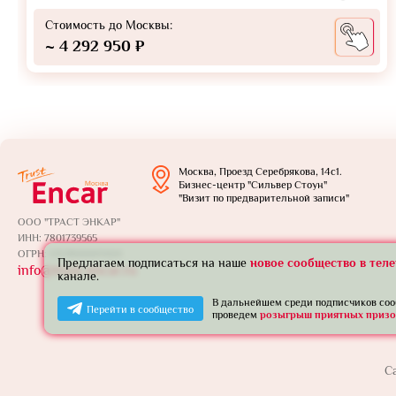
Стоимость до Москвы:
~ 4 292 950 ₽
Москва, Проезд Серебрякова, 14с1.
Бизнес-центр "Сильвер Стоун"
"Визит по предварительной записи"
ООО "ТРАСТ ЭНКАР"
ИНН: 7801739565
ОГРН: 1257800005924
Предлагаем подписаться на наше
новое сообщество в тел
info@trust-encar.ru
канале.
В дальнейшем среди подписчиков со
Перейти в сообщество
проведем
розыгрыш приятных призо
С