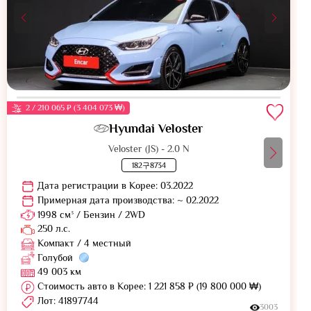
2 / 210 065 ₽ (3 404 073 ₩)
Hyundai Veloster
Veloster (JS) - 2.0 N
182구8734
Дата регистрации в Корее: 03.2022
Примерная дата производства: ~ 02.2022
1998 см³ / Бензин / 2WD
250 л.с.
Компакт / 4 местный
Голубой
49 003 км
Стоимость авто в Корее: 1 221 858 ₽ (19 800 000 ₩)
Лот: 41897744
3003