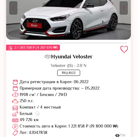
2 / 263 358 ₽ (4 267 670 ₩)
Hyundai Veloster
Veloster (JS) - 2.0 N
191소1022
Дата регистрации в Корее: 06.2022
Примерная дата производства: ~ 05.2022
1998 см³ / Бензин / 2WD
250 л.с.
Компакт / 4 местный
Белый
49 726 км
Стоимость авто в Корее: 1 221 858 ₽ (19 800 000 ₩)
Лот: 42047838
750