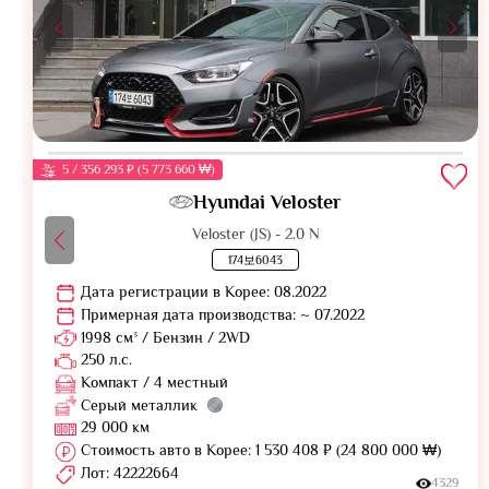
5 / 356 293 ₽ (5 773 660 ₩)
Hyundai Veloster
Veloster (JS) - 2.0 N
174보6043
Дата регистрации в Корее: 08.2022
Примерная дата производства: ~ 07.2022
1998 см³ / Бензин / 2WD
250 л.с.
Компакт / 4 местный
Серый металлик
29 000 км
Стоимость авто в Корее: 1 530 408 ₽ (24 800 000 ₩)
Лот: 42222664
4329