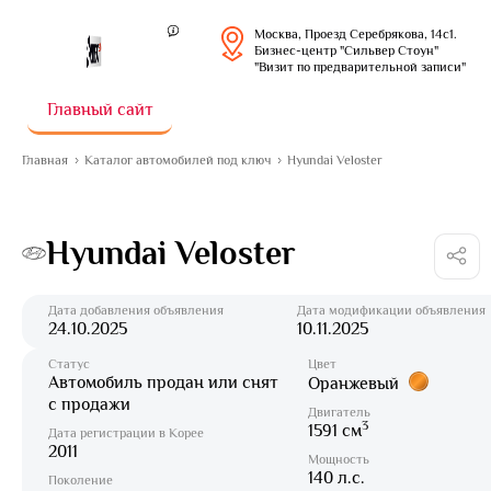
Москва, Проезд Серебрякова, 14с1.
Бизнес-центр "Сильвер Стоун"
"Визит по предварительной записи"
Главный сайт
Главная
Каталог автомобилей под ключ
Hyundai Veloster
Hyundai Veloster
Дата добавления объявления
Дата модификации объявления
24.10.2025
10.11.2025
Статус
Цвет
Автомобиль продан или снят
Оранжевый
с продажи
Двигатель
3
1591 см
Дата регистрации в Корее
2011
Мощность
140 л.с.
Поколение