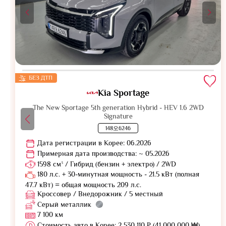
БЕЗ ДТП
Kia Sportage
The New Sportage 5th generation Hybrid - HEV 1.6 2WD
Signature
148오6246
Дата регистрации в Корее: 06.2026
Примерная дата производства: ~ 05.2026
1598 см³ / Гибрид (бензин + электро) / 2WD
180 л.с. + 30-минутная мощность - 21.5 кВт (полная
47.7 кВт) = общая мощность 209 л.с.
Кроссовер / Внедорожник / 5 местный
Серый металлик
7 100 км
Стоимость авто в Корее: 2 530 110 ₽ (41 000 000 ₩)