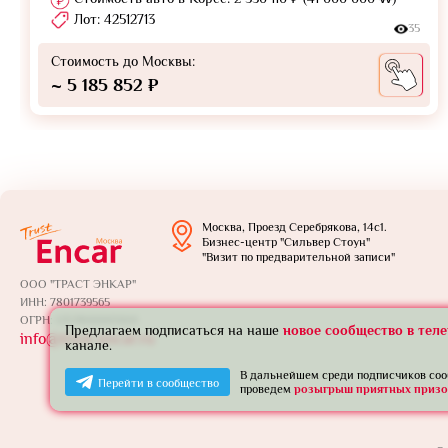
Лот: 42512713
35
Стоимость до Москвы:
~ 5 185 852 ₽
Москва, Проезд Серебрякова, 14с1.
Бизнес-центр "Сильвер Стоун"
"Визит по предварительной записи"
ООО "ТРАСТ ЭНКАР"
ИНН: 7801739565
ОГРН: 1257800005924
Предлагаем подписаться на наше
новое сообщество в тел
info@trust-encar.ru
канале.
В дальнейшем среди подписчиков со
Перейти в сообщество
проведем
розыгрыш приятных призо