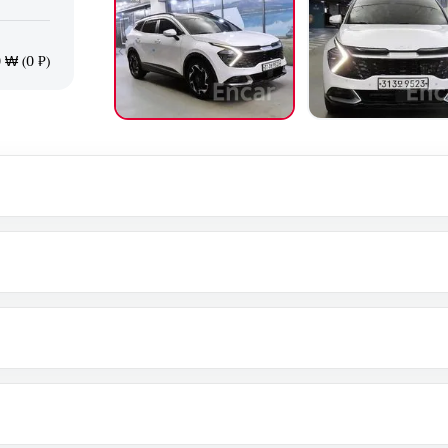
 ₩ (0 ₽)