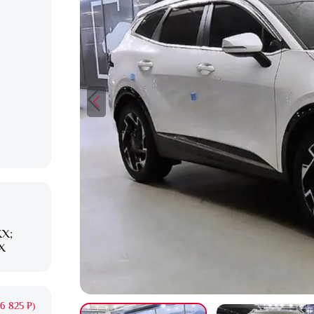
XX;
X
6 825 ₽)