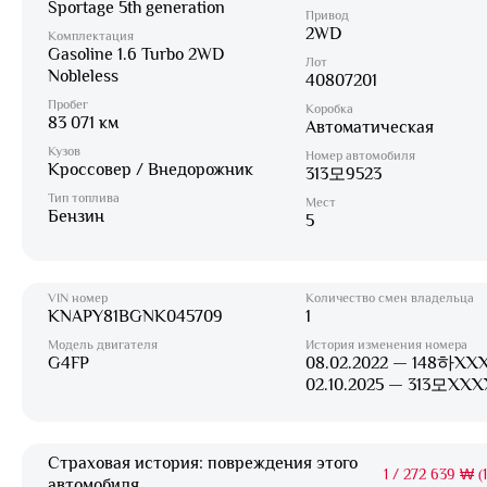
Sportage 5th generation
Привод
2WD
Комплектация
Gasoline 1.6 Turbo 2WD
Лот
Nobleless
40807201
Пробег
Коробка
83 071 км
Автоматическая
Кузов
Номер автомобиля
Кроссовер / Внедорожник
313모9523
Тип топлива
Мест
Бензин
5
VIN номер
Количество смен владельца
KNAPY81BGNK045709
1
Модель двигателя
История изменения номера
G4FP
08.02.2022 — 148하XX
02.10.2025 — 313모XXX
Страховая история: повреждения этого
1
/
272 639 ₩ (1
автомобиля