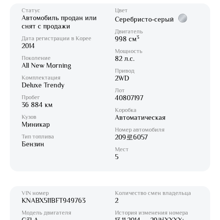
Статус
Цвет
Автомобиль продан или
Серебристо-серый
снят с продажи
Двигатель
3
Дата регистрации в Корее
998 см
2014
Мощность
Поколение
82 л.с.
All New Morning
Привод
Комплектация
2WD
Deluxe Trendy
Лот
Пробег
40807197
36 884 км
Коробка
Кузов
Автоматическая
Миникар
Номер автомобиля
Тип топлива
209로6057
Бензин
Мест
5
VIN номер
Количество смен владельца
KNABX511BFT949763
2
Модель двигателя
История изменения номера