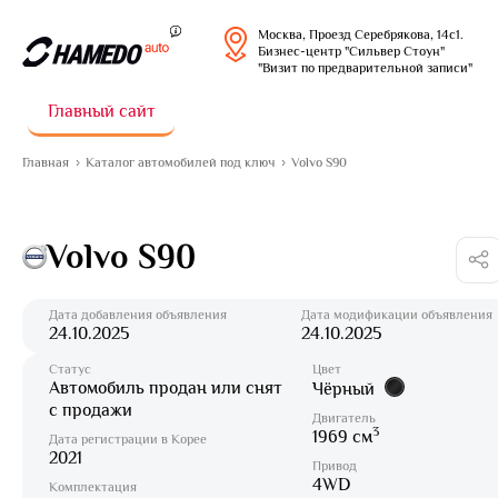
Москва, Проезд Серебрякова, 14с1.
Бизнес-центр "Сильвер Стоун"
"Визит по предварительной записи"
Главный сайт
Главная
Каталог автомобилей под ключ
Volvo S90
Volvo S90
Дата добавления объявления
Дата модификации объявления
24.10.2025
24.10.2025
Статус
Цвет
Автомобиль продан или снят
Чёрный
с продажи
Двигатель
3
1969 см
Дата регистрации в Корее
2021
Привод
4WD
Комплектация