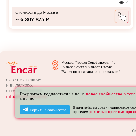
82
Стоимость до Москвы:
~ 6 807 873 ₽
Москва, Проезд Серебрякова, 14с1.
Бизнес-центр "Сильвер Стоун"
"Визит по предварительной записи"
ООО "ТРАСТ ЭНКАР"
ИНН: 7801739565
ОГРН: 1257800005924
Предлагаем подписаться на наше
новое сообщество в тел
info@trust-encar.ru
канале.
В дальнейшем среди подписчиков со
Перейти в сообщество
проведем
розыгрыш приятных призо
С