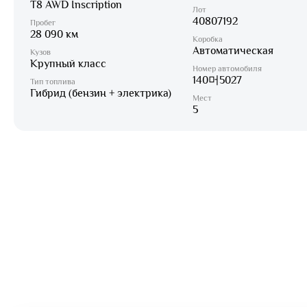
T8 AWD Inscription
Лот
40807192
Пробег
28 090 км
Коробка
Автоматическая
Кузов
Крупный класс
Номер автомобиля
140머5027
Тип топлива
Гибрид (бензин + электрика)
Мест
5