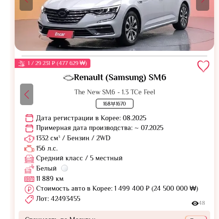
1 / 29 231 ₽ (477 629 ₩)
Renault (Samsung) SM6
The New SM6 - 1.3 TCe Feel
168부1670
Дата регистрации в Корее: 08.2025
Примерная дата производства: ~ 07.2025
1332 см³ / Бензин / 2WD
156 л.с.
Средний класс / 5 местный
Белый
11 889 км
Стоимость авто в Корее: 1 499 400 ₽ (24 500 000 ₩)
Лот: 42493455
48