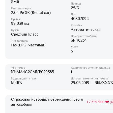
SM6
Привод
2WD
Комплектация
2.0 LPe SE (Rental car)
Лот
40807092
Пробег
99 039 км
Коробка
Автоматическая
Кузов
Средний класс
Номер автомобиля
31라6234
Тип топлива
Газ (LPG, частный)
Мест
5
VIN номер
Количество смен владельца
KNMA4C2CMKP029385
1
Модель двигателя
История изменения номера
M4RN
29.03.2019 — 31라XXX
Страховая история: повреждения этого
1
/
659 900 ₩ (4
автомобиля