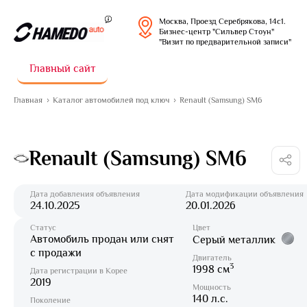
Москва, Проезд Серебрякова, 14с1.
Бизнес-центр "Сильвер Стоун"
"Визит по предварительной записи"
Главный сайт
Главная
Каталог автомобилей под ключ
Renault (Samsung) SM6
Renault (Samsung) SM6
Дата добавления объявления
Дата модификации объявления
24.10.2025
20.01.2026
Статус
Цвет
Автомобиль продан или снят
Серый металлик
с продажи
Двигатель
3
1998 см
Дата регистрации в Корее
2019
Мощность
140 л.с.
Поколение