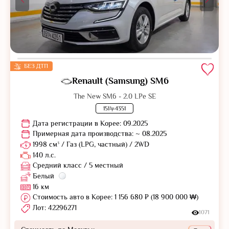
БЕЗ ДТП
Renault (Samsung) SM6
The New SM6 - 2.0 LPe SE
151누4351
Дата регистрации в Корее: 09.2025
Примерная дата производства: ~ 08.2025
1998 см³ / Газ (LPG, частный) / 2WD
140 л.с.
Средний класс / 5 местный
Белый
16 км
Стоимость авто в Корее: 1 156 680 ₽ (18 900 000 ₩)
Лот: 42296271
1071