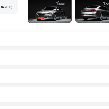
 ₩ (0 ₽)