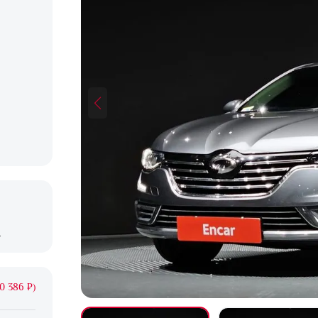
X
0 386 ₽)