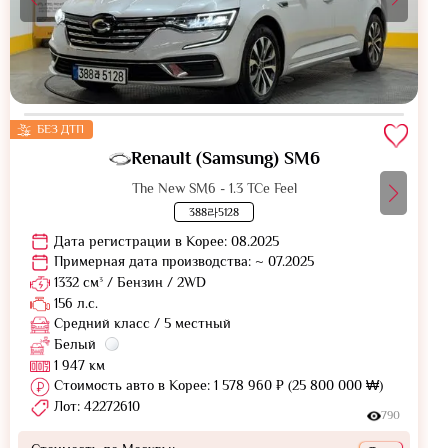
БЕЗ ДТП
Renault (Samsung) SM6
The New SM6 - 1.3 TCe Feel
388라5128
Дата регистрации в Корее: 08.2025
Примерная дата производства: ~ 07.2025
1332 см³ / Бензин / 2WD
156 л.с.
Средний класс / 5 местный
Белый
1 947 км
Стоимость авто в Корее: 1 578 960 ₽ (25 800 000 ₩)
Лот: 42272610
790