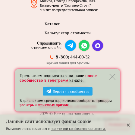
Москва, Проезд Серебрякова, 14с1.
Бизнес-центр "Сильвер Стоун"
"Визит по предварительной записи"
Каталог
Калькулятор стоимости
Спрашивайте,
отвечаем онлайн!
8 (800) 444-00-32
Горячая линия для Москвы
ООО "ТРАСТ ЭНКАР"
Предлагаем подписаться на наше
новое
ИНН: 7801739565
сообщество в телеграмм
канале.
ОГРН: 1257800005924
info@trust-encar.ru
Перейти в сообщество
Политика обработки персональных данных
В дальнейшем среди подписчиков сообщества проведем
розыгрыш приятных призов
!
Пользовательское соглашение
2025 © Все права защищены.
Сайт носит информационный характер и не является
Данный сайт использует файлы cookie
публичной офертой.
Развернуть
Вы можете ознакомиться с
политикой конфиденциальности.