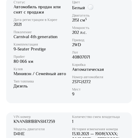
Статус
Цвет
Автомобиль продан или
Белый
снят с продажи
Двигатель
3
Дата регистрации в Корее
2151 см
2021
Мощность
Поколение
202 л.с.
Carnival 4th generation
Привод
Комплектация
2WD
9-Seater Prestige
Лот
Пробег
40807071
80 066 км
Коробка
Кузов
Автоматическая
Минивэн / Семейный авто
Номер автомобиля
Тип топлива
237다1272
Дизель
Мест
9
VIN номер
Количество смен владельца
KNANB81BBNS147259
1
Модель двигателя
История изменения номера
D4HE
13.10.2021 — 190허XXXX;