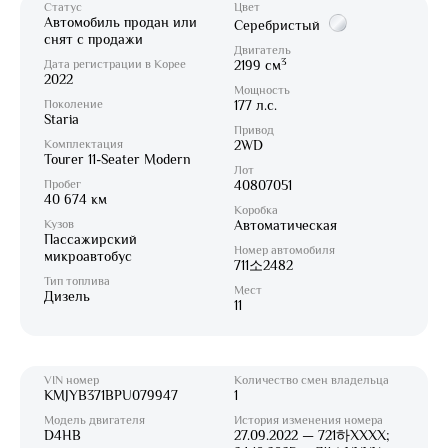
Статус
Цвет
Автомобиль продан или
Серебристый
снят с продажи
Двигатель
3
Дата регистрации в Корее
2199 см
2022
Мощность
Поколение
177 л.с.
Staria
Привод
Комплектация
2WD
Tourer 11-Seater Modern
Лот
Пробег
40807051
40 674 км
Коробка
Кузов
Автоматическая
Пассажирский
Номер автомобиля
микроавтобус
711소2482
Тип топлива
Мест
Дизель
11
VIN номер
Количество смен владельца
KMJYB371BPU079947
1
Модель двигателя
История изменения номера
D4HB
27.09.2022 — 721하XXXX;