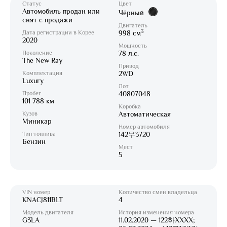
Статус
Цвет
Автомобиль продан или
Чёрный
снят с продажи
Двигатель
3
Дата регистрации в Корее
998 см
2020
Мощность
Поколение
78 л.с.
The New Ray
Привод
Комплектация
2WD
Luxury
Лот
Пробег
40807048
101 788 км
Коробка
Кузов
Автоматическая
Миникар
Номер автомобиля
Тип топлива
142무3720
Бензин
Мест
5
VIN номер
Количество смен владельца
KNACJ811BLT
4
Модель двигателя
История изменения номера
G3LA
11.02.2020 — 122하XXXX;