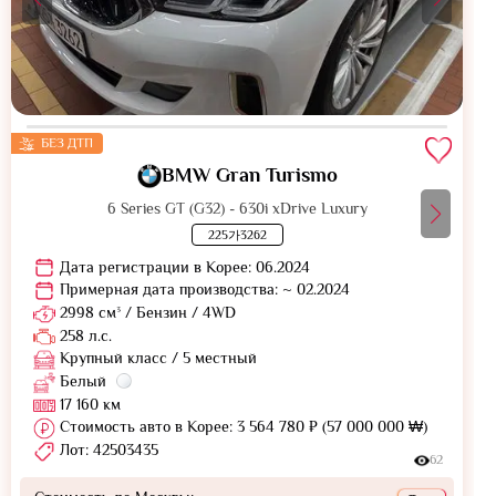
БЕЗ ДТП
BMW Gran Turismo
6 Series GT (G32) - 630i xDrive Luxury
225가3262
Дата регистрации в Корее: 06.2024
Примерная дата производства: ~ 02.2024
2998 см³ / Бензин / 4WD
258 л.с.
Крупный класс / 5 местный
Белый
17 160 км
Стоимость авто в Корее: 3 564 780 ₽ (57 000 000 ₩)
Лот: 42503435
62