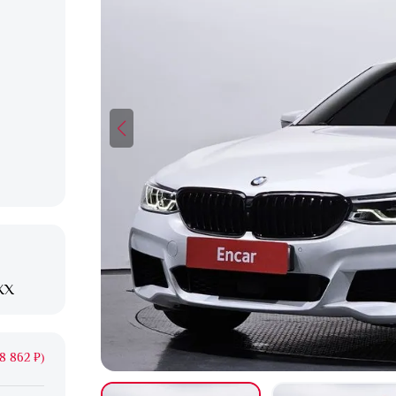
XX
8 862 ₽)