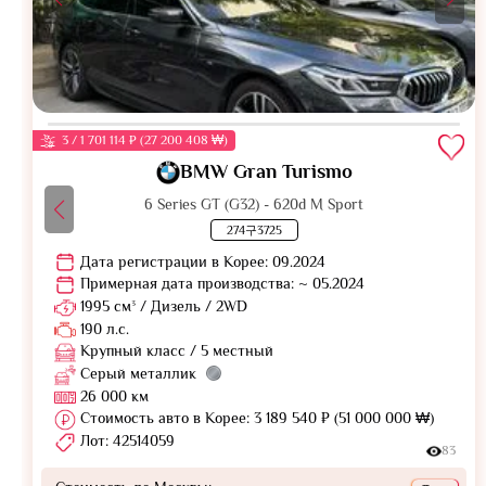
3 / 1 701 114 ₽ (27 200 408 ₩)
BMW Gran Turismo
6 Series GT (G32) - 620d M Sport
274구3725
Дата регистрации в Корее: 09.2024
Примерная дата производства: ~ 05.2024
1995 см³ / Дизель / 2WD
190 л.с.
Крупный класс / 5 местный
Серый металлик
26 000 км
Стоимость авто в Корее: 3 189 540 ₽ (51 000 000 ₩)
Лот: 42514059
83