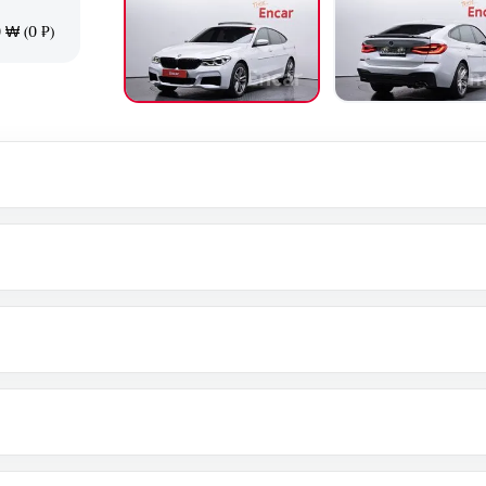
 ₩ (0 ₽)