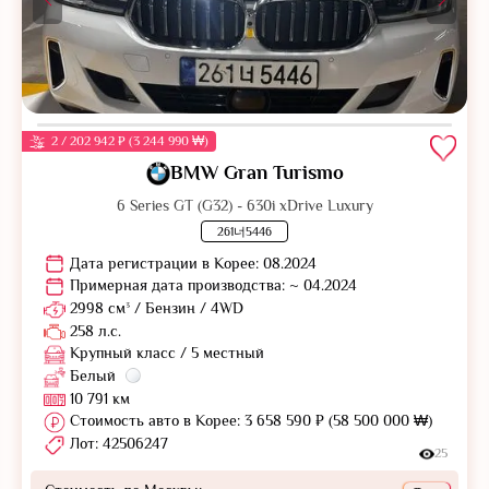
2 / 202 942 ₽ (3 244 990 ₩)
BMW Gran Turismo
6 Series GT (G32) - 630i xDrive Luxury
261너5446
Дата регистрации в Корее: 08.2024
Примерная дата производства: ~ 04.2024
2998 см³ / Бензин / 4WD
258 л.с.
Крупный класс / 5 местный
Белый
10 791 км
Стоимость авто в Корее: 3 658 590 ₽ (58 500 000 ₩)
Лот: 42506247
25