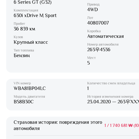
6 Series GT (G32)
Привод
4WD
Комплектация
630i xDrive M Sport
Лот
40807007
Пробег
36 839 км
Коробка
Автоматическая
Кузов
Крупный класс
Номер автомобиля
263우4536
Тип топлива
Бензин
Мест
5
VIN номер
Количество смен владельца
WBA81BP04LC
1
Модель двигателя
История изменения номера
B58B30C
23.04.2020 — 263우XX
Страховая история: повреждения этого
1
/
1 740 681 ₩ (10
автомобиля