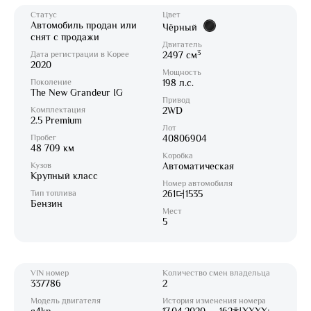
Статус
Цвет
Автомобиль продан или
Чёрный
снят с продажи
Двигатель
3
Дата регистрации в Корее
2497 см
2020
Мощность
Поколение
198 л.с.
The New Grandeur IG
Привод
Комплектация
2WD
2.5 Premium
Лот
Пробег
40806904
48 709 км
Коробка
Кузов
Автоматическая
Крупный класс
Номер автомобиля
Тип топлива
261더1535
Бензин
Мест
5
VIN номер
Количество смен владельца
337786
2
Модель двигателя
История изменения номера