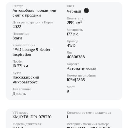
Статус
Цвет
Автомобиль продан или
Чёрный
снят с продажи
Двигатель
3
Дата регистрации в Корее
2199 см
2022
Мощность
Поколение
177 л.с.
Staria
Привод
Комплектация
4WD
4WD Lounge 9-Seater
Лот
Inspiration
40806788
Пробег
Коробка
16 371 км
Автоматическая
Кузов
Номер автомобиля
Пассажирский
105버2865
микроавтобус
Мест
Тип топлива
9
Дизель
VIN номер
Количество смен владельца
KMHYF811DPU078320
1
Модель двигателя
История изменения номера