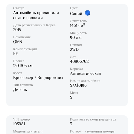
Статус
Цвет
Автомобиль продан или
Синий
снят с продажи
Двигатель
3
Дата регистрации в Корее
1461 см
2015
Мощность
Поколение
90 л.с.
QM3
Привод
Комплектация
2WD
RE
Лот
Пробег
40806762
130 303 км
Коробка
Кузов
Автоматическая
Кроссовер / Внедорожник
Номер автомобиля
Тип топлива
57서0196
Дизель
Мест
5
VIN номер
Количество смен владельца
103981
3
Модель двигателя
История изменения номера