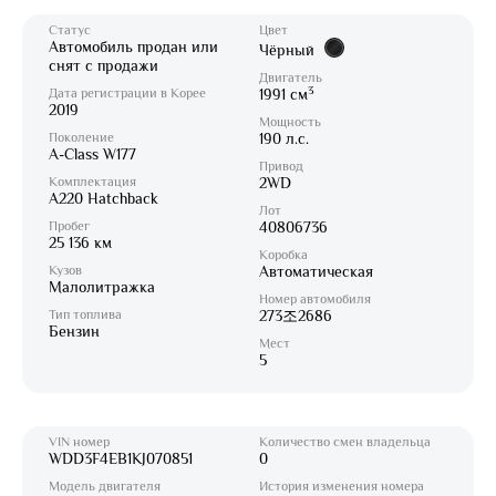
Статус
Цвет
Автомобиль продан или
Чёрный
снят с продажи
Двигатель
3
Дата регистрации в Корее
1991 см
2019
Мощность
Поколение
190 л.с.
A-Class W177
Привод
Комплектация
2WD
A220 Hatchback
Лот
Пробег
40806736
25 136 км
Коробка
Кузов
Автоматическая
Малолитражка
Номер автомобиля
Тип топлива
273조2686
Бензин
Мест
5
VIN номер
Количество смен владельца
WDD3F4EB1KJ070851
0
Модель двигателя
История изменения номера