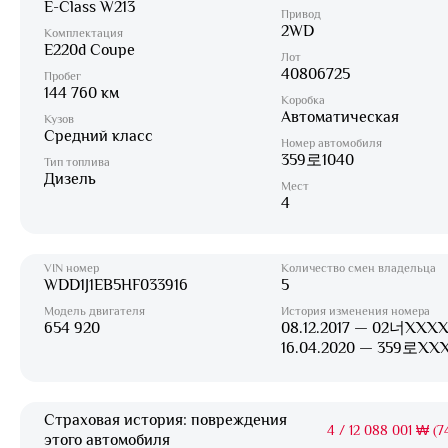
E-Class W213
Привод
2WD
Комплектация
E220d Coupe
Лот
40806725
Пробег
144 760 км
Коробка
Автоматическая
Кузов
Средний класс
Номер автомобиля
359로1040
Тип топлива
Дизель
Мест
4
VIN номер
Количество смен владельца
WDD1J1EB5HF033916
5
Модель двигателя
История изменения номера
654 920
08.12.2017 — 02너XXXX
16.04.2020 — 359로XX
Страховая история: повреждения
4
/
12 088 001 ₩ (74
этого автомобиля