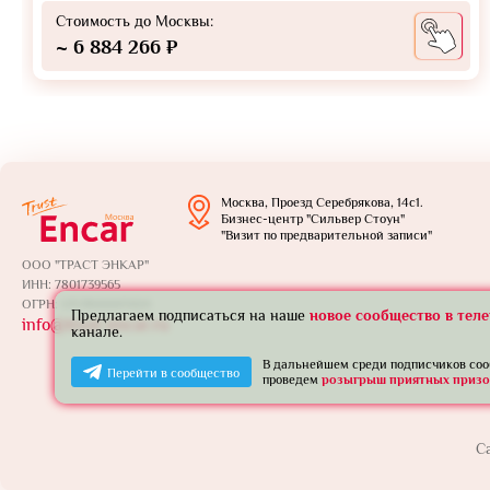
Стоимость до Москвы:
~ 6 884 266 ₽
Москва, Проезд Серебрякова, 14с1.
Бизнес-центр "Сильвер Стоун"
"Визит по предварительной записи"
ООО "ТРАСТ ЭНКАР"
ИНН: 7801739565
ОГРН: 1257800005924
Предлагаем подписаться на наше
новое сообщество в тел
info@trust-encar.ru
канале.
В дальнейшем среди подписчиков со
Перейти в сообщество
проведем
розыгрыш приятных призо
С