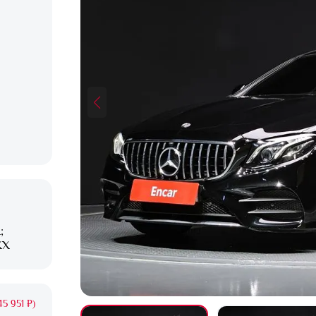
;
XX
5 951 ₽)