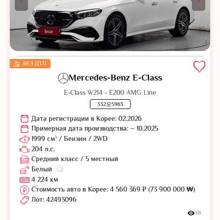
БЕЗ ДТП
Mercedes-Benz E-Class
E-Class W214 - E200 AMG Line
332오5963
Дата регистрации в Корее: 02.2026
Примерная дата производства: ~ 10.2025
1999 см³ / Бензин / 2WD
204 л.с.
Средний класс / 5 местный
Белый
4 224 км
Стоимость авто в Корее: 4 560 369 ₽ (73 900 000 ₩)
Лот: 42493096
48