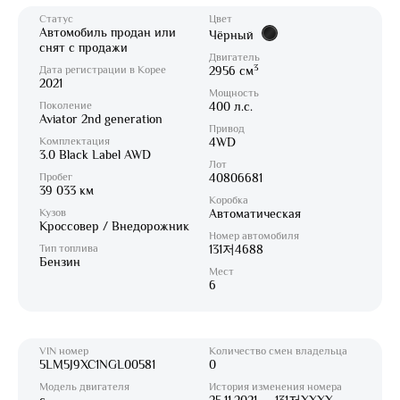
Статус
Цвет
Автомобиль продан или
Чёрный
снят с продажи
Двигатель
3
Дата регистрации в Корее
2956 см
2021
Мощность
Поколение
400 л.с.
Aviator 2nd generation
Привод
Комплектация
4WD
3.0 Black Label AWD
Лот
Пробег
40806681
39 033 км
Коробка
Кузов
Автоматическая
Кроссовер / Внедорожник
Номер автомобиля
Тип топлива
131저4688
Бензин
Мест
6
VIN номер
Количество смен владельца
5LM5J9XC1NGL00581
0
Модель двигателя
История изменения номера