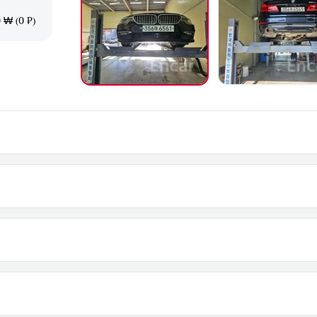
 ₩ (0 ₽)