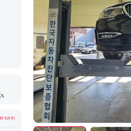
XX
19 921 ₽)