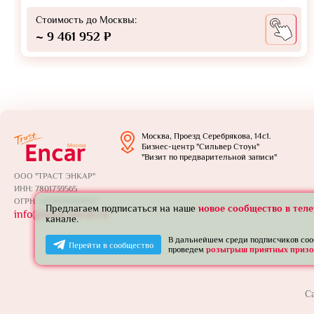
Стоимость до Москвы:
~ 9 461 952 ₽
Москва, Проезд Серебрякова, 14с1.
Бизнес-центр "Сильвер Стоун"
"Визит по предварительной записи"
ООО "ТРАСТ ЭНКАР"
ИНН: 7801739565
ОГРН: 1257800005924
Предлагаем подписаться на наше
новое сообщество в тел
info@trust-encar.ru
канале.
В дальнейшем среди подписчиков со
Перейти в сообщество
проведем
розыгрыш приятных призо
С