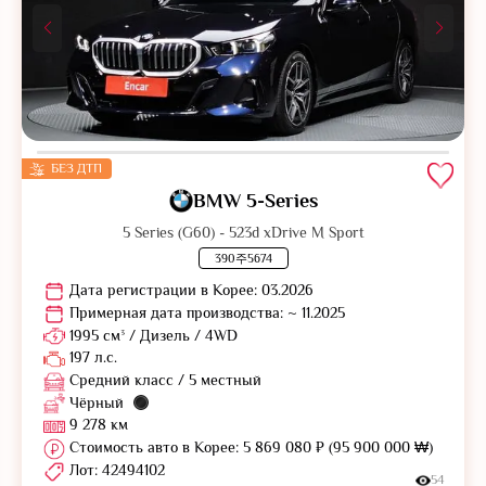
БЕЗ ДТП
BMW 5-Series
5 Series (G60) - 523d xDrive M Sport
390주5674
Дата регистрации в Корее: 03.2026
Примерная дата производства: ~ 11.2025
1995 см³ / Дизель / 4WD
197 л.с.
Средний класс / 5 местный
Чёрный
9 278 км
Стоимость авто в Корее: 5 869 080 ₽ (95 900 000 ₩)
Лот: 42494102
54