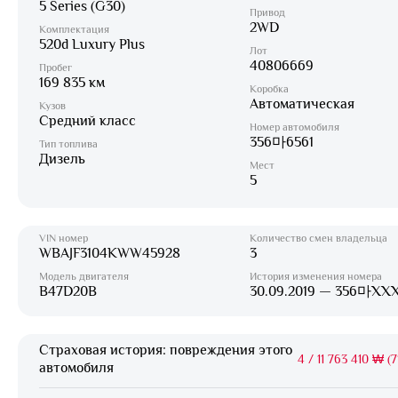
5 Series (G30)
Привод
2WD
Комплектация
520d Luxury Plus
Лот
40806669
Пробег
169 835 км
Коробка
Автоматическая
Кузов
Средний класс
Номер автомобиля
356마6561
Тип топлива
Дизель
Мест
5
VIN номер
Количество смен владельца
WBAJF3104KWW45928
3
Модель двигателя
История изменения номера
B47D20B
30.09.2019 — 356마XX
Страховая история: повреждения этого
4
/
11 763 410 ₩ (7
автомобиля