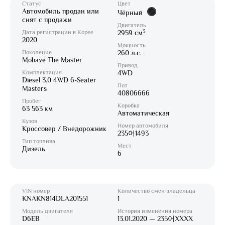
Статус
Цвет
Автомобиль продан или
Чёрный
снят с продажи
Двигатель
3
Дата регистрации в Корее
2959 см
2020
Мощность
Поколение
260 л.с.
Mohave The Master
Привод
Комплектация
4WD
Diesel 3.0 4WD 6-Seater
Лот
Masters
40806666
Пробег
Коробка
63 563 км
Автоматическая
Кузов
Номер автомобиля
Кроссовер / Внедорожник
235어1493
Тип топлива
Мест
Дизель
6
VIN номер
Количество смен владельца
KNAKN814DLA201551
1
Модель двигателя
История изменения номера
D6EB
13.01.2020 — 235어XXXX