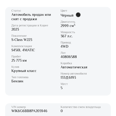
Статус
Цвет
Автомобиль продан или
Чёрный
снят с продажи
Двигатель
3
Дата регистрации в Корее
2999 см
2023
Мощность
Поколение
367 л.с.
S-Class W223
Привод
Комплектация
4WD
S450L 4MATIC
Лот
Пробег
40806588
25 773 км
Коробка
Кузов
Автоматическая
Крупный класс
Номер автомобиля
Тип топлива
133조6193
Бензин
Мест
5
VIN номер
Количество смен владельца
W1K6G6BB8PA203946
0