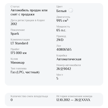
Статус
Цвет
Автомобиль продан или
Белый
снят с продажи
Двигатель
3
Дата регистрации в Корее
995 см
2012
Мощность
Поколение
65 л.с.
Spark
Привод
Комплектация
2WD
LT Standard
Лот
Пробег
40806565
173 000 км
Коробка
Кузов
Автоматическая
Миникар
Номер автомобиля
Тип топлива
26모9042
Газ (LPG, частный)
Мест
5
Количество смен владельца
История изменения номера
0
12.10.2012 — 26모XXXX