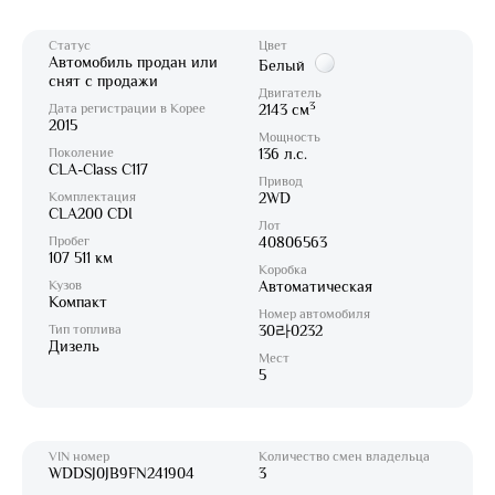
Статус
Цвет
Автомобиль продан или
Белый
снят с продажи
Двигатель
3
Дата регистрации в Корее
2143 см
2015
Мощность
Поколение
136 л.с.
CLA-Class C117
Привод
Комплектация
2WD
CLA200 CDI
Лот
Пробег
40806563
107 511 км
Коробка
Кузов
Автоматическая
Компакт
Номер автомобиля
Тип топлива
30라0232
Дизель
Мест
5
VIN номер
Количество смен владельца
WDDSJ0JB9FN241904
3