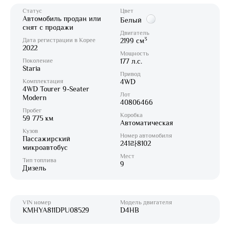
Статус
Цвет
Автомобиль продан или
Белый
снят с продажи
Двигатель
3
Дата регистрации в Корее
2199 см
2022
Мощность
Поколение
177 л.с.
Staria
Привод
Комплектация
4WD
4WD Tourer 9-Seater
Лот
Modern
40806466
Пробег
Коробка
59 775 км
Автоматическая
Кузов
Номер автомобиля
Пассажирский
241라8102
микроавтобус
Мест
Тип топлива
9
Дизель
VIN номер
Модель двигателя
KMHYA811DPU08529
D4HB