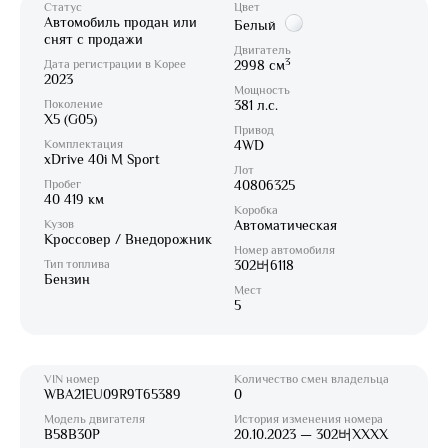
Статус
Цвет
Автомобиль продан или
Белый
снят с продажи
Двигатель
3
Дата регистрации в Корее
2998 см
2023
Мощность
Поколение
381 л.с.
X5 (G05)
Привод
Комплектация
4WD
xDrive 40i M Sport
Лот
Пробег
40806325
40 419 км
Коробка
Кузов
Автоматическая
Кроссовер / Внедорожник
Номер автомобиля
Тип топлива
302버6118
Бензин
Мест
5
VIN номер
Количество смен владельца
WBA21EU09R9T65389
0
Модель двигателя
История изменения номера
B58B30P
20.10.2023 — 302버XXXX