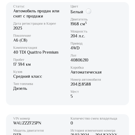
Статус
Цвет
Автомобиль продан или
Белый
снят с продажи
Двигатель
3
Дата регистрации в Корее
1968 см
2023
Мощность
Поколение
204 л.с.
A6 (C8)
Привод
Комплектация
4WD
40 TDI Quattro Premium
Лот
Пробег
40806210
17 394 км
Коробка
Кузов
Автоматическая
Средний класс
Номер автомобиля
Тип топлива
204조8588
Дизель
Мест
5
VIN номер
Количество смен владельца
WAUZZZF23PN
0
Модель двигателя
История изменения номера